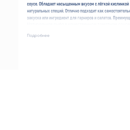
соусе. Обладает насыщенным вкусом с лёгкой кислинкой
натуральных специй. Отлично подходит как самостоятель
закуска или ингредиент для гарниров и салатов.
Преимуще
Натуральная рыба в качественном томатном соусе
Удобная фасовка 240 г — оптимально для одной-дв
Подробнее
Готовый продукт — не требует дополнительной об
Традиционный вкус, знакомый каждому с детства