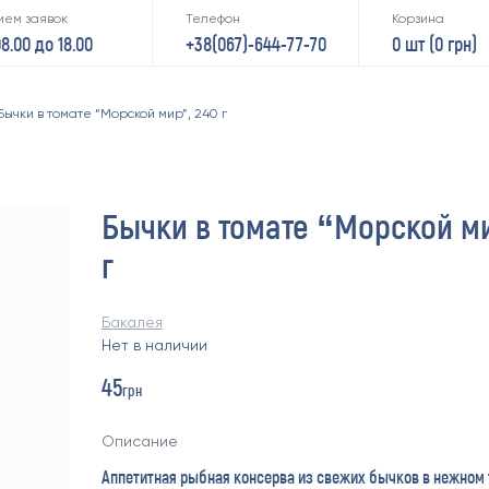
ием заявок
Телефон
Корзина
08.00 до 18.00
+38(067)-644-77-70
0 шт (
0
грн)
Бычки в томате “Морской мир”, 240 г
Бычки в томате “Морской ми
г
Бакалея
Нет в наличии
45
грн
Описание
Аппетитная рыбная консерва из свежих бычков в нежном