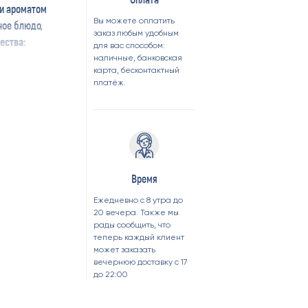
 и ароматом
Вы можете оплатить
ное блюдо,
заказ любым удобным
ства:
для вас способом:
наличные, банковская
карта, бесконтактный
ух порций
платёж.
работки
Время
Ежедневно с 8 утра до
20 вечера. Также мы
рады сообщить, что
теперь каждый клиент
может заказать
вечернюю доставку с 17
до 22:00