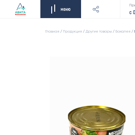
Пр
меню
с 
Главная
/
Продукция
/
Другие товары
/
Бакалея
/ 