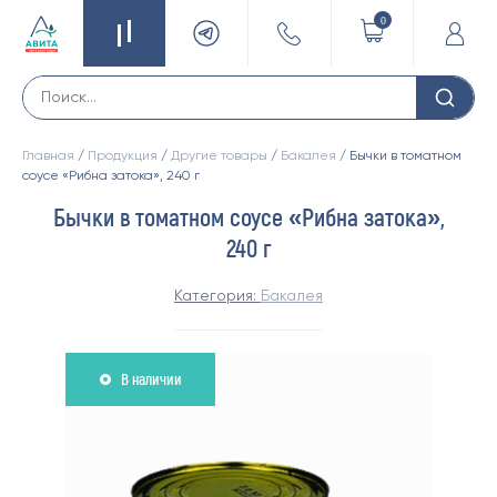
0
Главная
/
Продукция
/
Другие товары
/
Бакалея
/ Бычки в томатном
соусе «Рибна затока», 240 г
Бычки в томатном соусе «Рибна затока»,
240 г
Категория:
Бакалея
В наличии