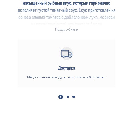
насыщенный рыбный вкус, который гармонично
дополняет густой томатный соус. Соус приготовлен на
основе спелых томатов с добавлением лука, моркови
и мягких пряностей, что придаёт блюду
Подробнее
сбалансированную сладко-кислую ноту.
Доставка
е мы
Мы доставляем воду во все районы Харькова.
Вы м
ент
вас
 до