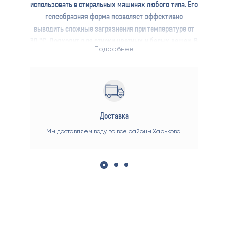
использовать в стиральных машинах любого типа. Его
гелеобразная форма позволяет эффективно
выводить сложные загрязнения при температуре от
30 °C. Подходит для стирки цветных и белых вещей. В
Подробнее
составе есть кондиционер для белья Lenor.
Доставка
е мы
Мы доставляем воду во все районы Харькова.
Вы м
ент
вас
 до