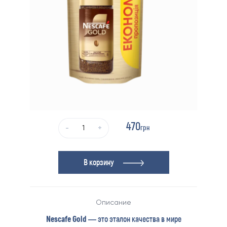
470
грн
-
+
В корзину
Описание
Nescafe Gold
— это эталон качества в мире