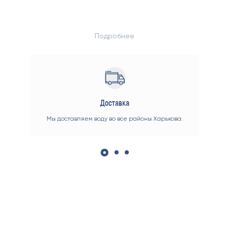
Подробнее
Доставка
е мы
Мы доставляем воду во все районы Харькова.
Вы м
ент
вас
 до