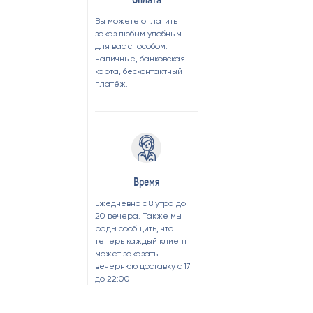
Вы можете оплатить
заказ любым удобным
для вас способом:
наличные, банковская
карта, бесконтактный
платёж.
Время
Ежедневно с 8 утра до
20 вечера. Также мы
рады сообщить, что
р: 1200mAh
теперь каждый клиент
гональная
может заказать
вечернюю доставку с 17
ый/черный
до 22:00
лючение после