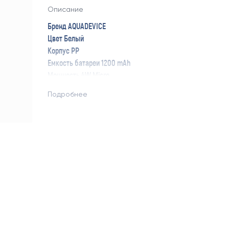
Описание
Бренд AQUADEVICE
Цвет Белый
Корпус PP
Емкость батареи 1200 mAh
Мощность 4W
Micro
USB зарядка
Подробнее
Дисплей Нет
Защита от детей Нет
Подсветка Да
Индикация заряда батареи Нет
Автоматическое отключение Да
Гарантийный срок, мес.
3
Краткое описание
ЧП корпус
Литий-ион 18650 аккумулято
Номинальное напряжение: 5 В и мощность: 4 Вт.
50 см диа
силиконовая входная труба
USB зарядка 50 см
Цвет: Бел
Скорость налива 730 мл за 30 секунд
Автоматическое отк
налива 1,4л.