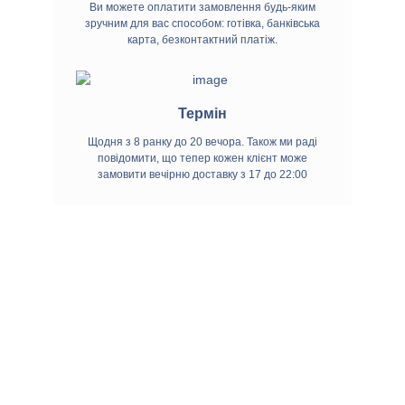
зелёный Hello Tea Ти Гуань Инь, фильтр-
Ви можете оплатити замовлення будь-яким
пак 20 шт или выбрать другие вкусы
зручним для вас способом: готівка, банківська
карта, безконтактний платіж.
пакетированного чая. Чай упакован в
фильтр-пакеты с удобным держателем
для ушка кружки.
Способ
приготовления:
для лучших вкусовых
Термін
результатов рекомендуется
Щодня з 8 ранку до 20 вечора. Також ми раді
заваривать чай горячей водой
повідомити, що тепер кожен клієнт може
(приблизительно 100°C) в течение 5-7
замовити вечірню доставку з 17 до 22:00
минут.