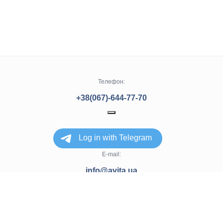
Телефон:
+38(067)-644-77-70
+38(050)-304-77-70
+38(057)-728-77-70
+38(063)-940-77-70
E-mail:
info@avita.ua
Харків, вулиця Матросова 20
© 2025. Все права защищены.