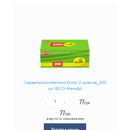
Вода
Моршинська вода
Напої
Вода 18.9 (19 літрів)
Мінеральна вода
Обладнання
Серветки косметичні Ecolo 2-шарові, 200
Диспенсери для води
шт. (ECO-friendly)
Кулери для води
77
грн
-
+
Кулери для води з шафою
77
грн
вартість замовлення
Кулери для води з охолодженням
Додати в кошик