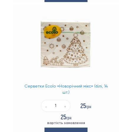
Серветки Ecolo «Новорічний мікс» (білі, 14
шт.)
25
грн
-
+
25
грн
вартість замовлення