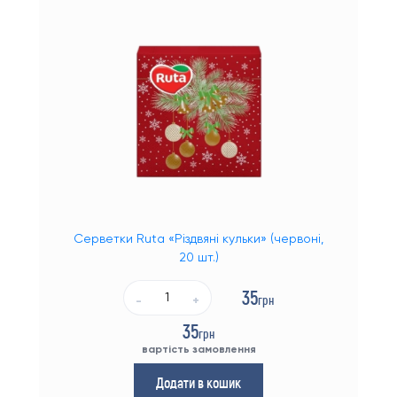
Серветки Ruta «Різдвяні кульки» (червоні,
20 шт.)
35
грн
-
+
35
грн
вартість замовлення
Додати в кошик