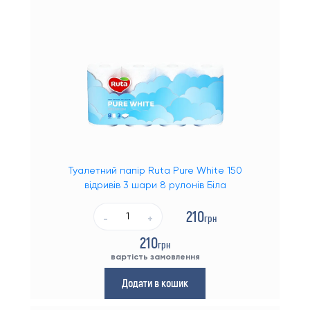
Туалетний папір Ruta Pure White 150
відривів 3 шари 8 рулонів Біла
210
грн
-
+
210
грн
вартість замовлення
Додати в кошик