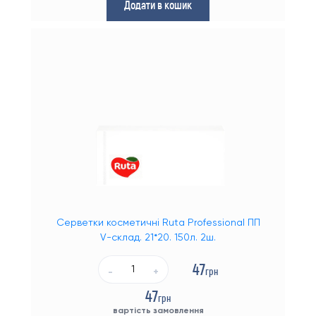
Додати в кошик
Серветки косметичні Ruta Professional ПП
V-склад. 21*20. 150л. 2ш.
47
грн
-
+
47
грн
вартість замовлення