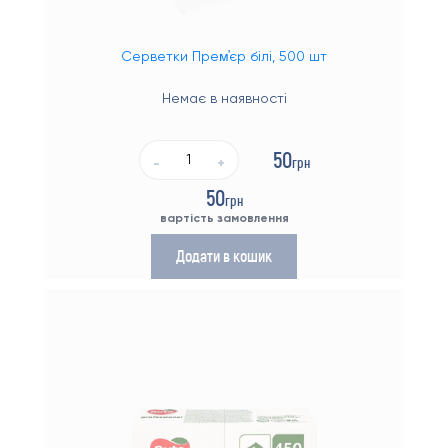
Серветки Прем҆єр білі, 500 шт
Немає в наявності
50
грн
-
+
50
грн
вартість замовлення
Додати в кошик