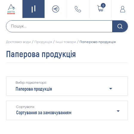
0
Доставка води
/
Продукція
/
Інші товари
/ Паперова продукція
Паперова продукція
Вибір підкатегорії
Паперова продукція
Акції
Сортувати
Набори
Новинки