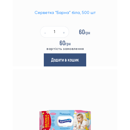
Серветка “Барна” біла, 500 шт
60
грн
-
+
60
грн
вартість замовлення
Додати в кошик