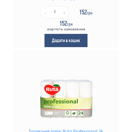
152
грн
-
+
152
грн
вартість замовлення
Додати в кошик
Туалетний папір Ruta Professional 24