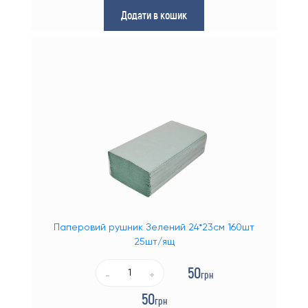
Додати в кошик
Паперова продукція
Побутова хімія та побутові товари
Все для прибирання
Цукор
Чай
Паперовий рушник Зелений 24*23см 160шт
25шт/ящ
50
грн
-
+
50
грн