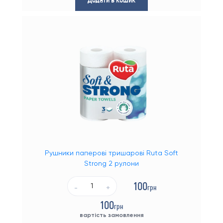
Кулери для води підлогові
Підставки для бутилів
Помпи для води
Інші товари
Бакалія
Засоби гігієни
Солодощі
Рушники паперові тришарові Ruta Soft
Товари для дітей
Strong 2 рулони
Товари для тварин
100
грн
-
+
Кава
100
грн
вартість замовлення
Одноразовий посуд