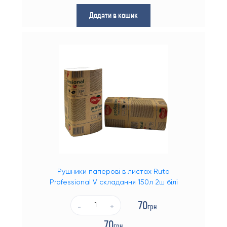
Додати в кошик
Рушники паперові в листах Ruta
Professional V складання 150л 2ш білі
70
грн
-
+
70
грн