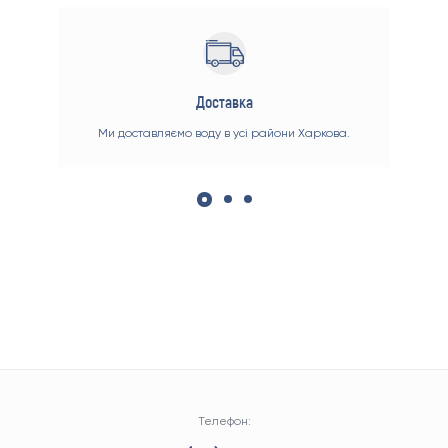
Доставка
 раді
Ми доставляємо воду в усі райони Харкова.
Ви 
оже
зруч
00
Телефон: