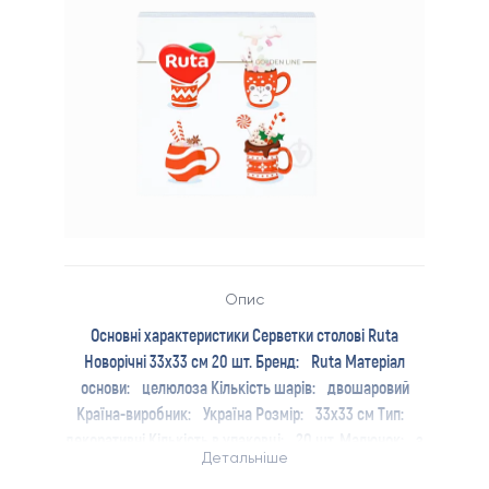
Опис
Основні характеристики Серветки столові Ruta
Новорічні 33х33 см 20 шт. Бренд: Ruta Матеріал
основи: целюлоза Кількість шарів: двошаровий
Країна-виробник: Україна Розмір: 33х33 см Тип:
декоративні Кількість в упаковці: 20 шт. Малюнок: з
Детальніше
малюнком Дизайн: Новий рік