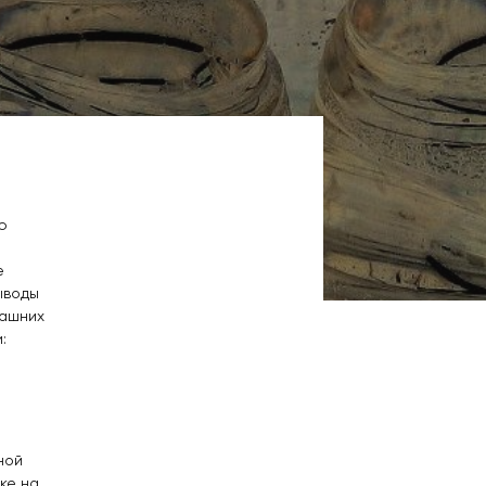
ю
е
ыводы
машних
:
ной
ке на