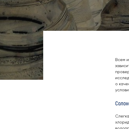
Всем и
зависи
провер
исслед
о каче
услови
Солон
Слегка
хлорид
водопр