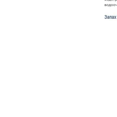
водооч
Запах