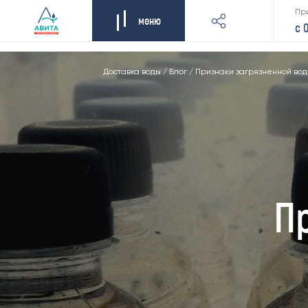
Пр
меню
с 
Доставка воды
/
Блог
/
Признаки загрязненной во
П