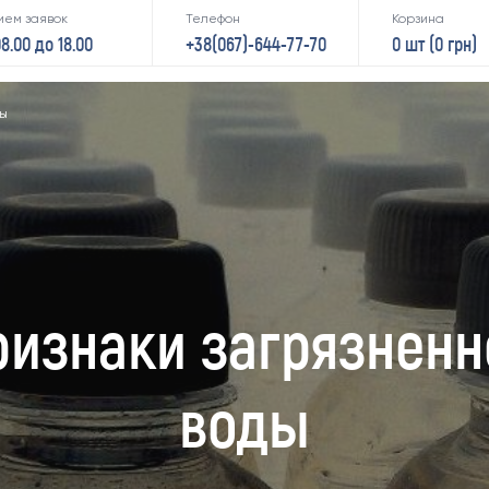
ием заявок
Телефон
Корзина
08.00 до 18.00
+38(067)-644-77-70
0 шт (
0
грн)
ды
ризнаки загрязненн
воды