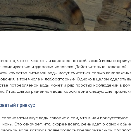
звестно, что от чистоты и качества потребляемой воды напряму
т самочувствие и здоровье человека. Действительно надежной
кой качества питьевой воды могут считаться только комплексны
ования, в том числе и лабораторные. Однако в целом сделать в
стве потребляемой воды может и ряд простых наблюдений в до
ях. Итак, для загрязненной воды характерны следующие признаки
оватый привкус
 солоноватый вкус воды говорит о том, что в ней присутствуют
-ионы. Это означает, что, скорее всего, речь идет о самой обыч
оводной воде, которая подвергалась предварительной обработ