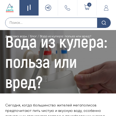
0
Вода из кулера:
Доставка воды
/
Блог
/
Вода из кулера: польза или вред?
польза или
вред?
Сегодня, когда большинство жителей мегаполисов
предпочитают пить чистую и вкусную воду, особенно
актуальным становится вопрос о приобретении кулера.