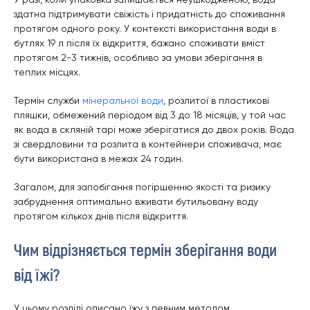
здатна підтримувати свіжість і придатність до споживання
протягом одного року. У контексті використання води в
бутлях 19 л після їх відкриття, бажано споживати вміст
протягом 2-3 тижнів, особливо за умови зберігання в
теплих місцях.
Термін служби
мінеральної води
, розлитої в пластикові
пляшки, обмежений періодом від 3 до 18 місяців, у той час
як вода в скляній тарі може зберігатися до двох років. Вода
зі свердловини та розлита в контейнери споживача, має
бути використана в межах 24 годин.
Загалом, для запобігання погіршенню якості та ризику
забруднення оптимально вживати бутильовану воду
протягом кількох днів після відкриття.
Чим відрізняється термін зберігання води
від їжі?
У цьому розділі описано їжу з певним методом