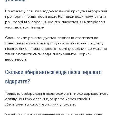
На етикетці пляшки з водою зазвичай присутня інформація
про термін придатності води. Різні види води можуть мати
різні терміни зберігання, що визначаються як матеріалом
упаковки, так і її видом.
Споживачам рекомендується серйозно ставитися до
зазначених на упаковці дат і уникати вживання продукту
після закінчення зазначеного терміну, оскільки це може не
тільки зіпсувати смак води, а й зменшити її корисні
властивості.
Скільки зберігається вода після першого
відкриття?
Тривалість збереження після розкриття може варіюватися з
огляду на низку аспектів, зокрема через спосіб її
зберігання та характеристики упаковки.
У разі, коли упаковка залишається неушкодженою, вода