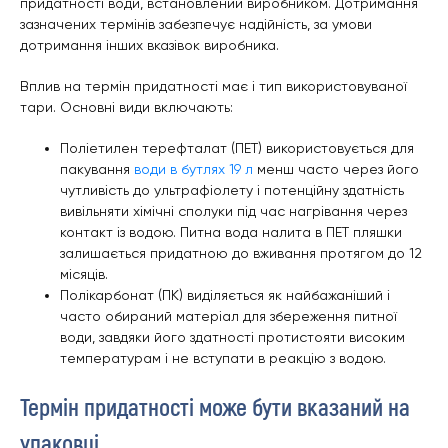
придатності води, встановлений виробником. Дотримання
зазначених термінів забезпечує надійність, за умови
дотримання інших вказівок виробника.
Вплив на термін придатності має і тип використовуваної
тари. Основні види включають:
Поліетилен терефталат (ПЕТ) використовується для
пакування
води в бутлях 19 л
менш часто через його
чутливість до ультрафіолету і потенційну здатність
вивільняти хімічні сполуки під час нагрівання через
контакт із водою. Питна вода налита в ПЕТ пляшки
залишається придатною до вживання протягом до 12
місяців.
Полікарбонат (ПК) виділяється як найбажаніший і
часто обираний матеріал для збереження питної
води, завдяки його здатності протистояти високим
температурам і не вступати в реакцію з водою.
Термін придатності може бути вказаний на
упаковці