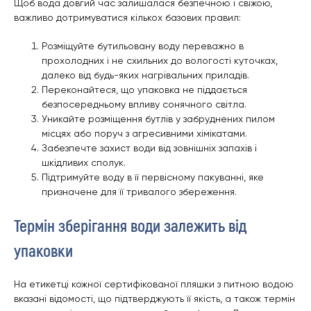
Щоб вода довгий час залишалася безпечною і свіжою,
важливо дотримуватися кількох базових правил:
Розміщуйте бутильовану воду переважно в
прохолодних і не схильних до вологості куточках,
далеко від будь-яких нагрівальних приладів.
Переконайтеся, що упаковка не піддається
безпосередньому впливу сонячного світла.
Уникайте розміщення бутлів у забруднених пилом
місцях або поруч з агресивними хімікатами.
Забезпечте захист води від зовнішніх запахів і
шкідливих сполук.
Підтримуйте воду в її первісному пакуванні, яке
призначене для її тривалого збереження.
Термін зберігання води залежить від
упаковки
На етикетці кожної сертифікованої пляшки з питною водою
вказані відомості, що підтверджують її якість, а також термін