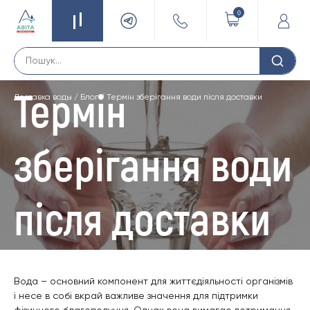
0
Термін
Доставка воды
/
Блог
/
Термін зберігання води після доставки
зберігання води
після доставки
Вода – основний компонент для життєдіяльності організмів
і несе в собі вкрай важливе значення для підтримки
фізичного благополуччя. Однак вона вимагає дотримання