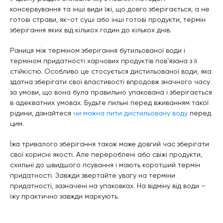
консервування та інші види їжі, що довго зберігається, а не
готові страви, як-от суші або інші готові продукти, термін
зберігання яких від кількох годин до кількох днів.
Різниця між терміном зберігання бутильованої води і
терміном придатності харчових продуктів пов’язана з її
стійкістю. Особливо це стосується дистильованої води, яка
здатна зберігати свої властивості впродовж значного часу
за умови, що вона була правильно упакована і зберігається
в адекватних умовах. Будьте пильні перед вживанням такої
рідини, дізнайтеся
чи можна пити дистильовану воду
перед
цим.
Їжа тривалого зберігання також може довгий час зберігати
свої корисні якості. Але перероблені або свіжі продукти,
схильні до швидшого псування і мають коротший термін
придатності. Завжди звертайте увагу на терміни
придатності, зазначені на упаковках. На відміну від води –
їжу практично завжди маркують.