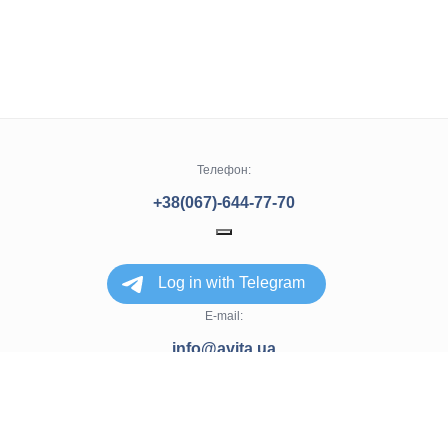
Телефон:
+38(067)-644-77-70
+38(050)-304-77-70
+38(057)-728-77-70
+38(063)-940-77-70
E-mail:
info@avita.ua
Харків, вулиця Матросова 20
© 2025. Все права защищены.