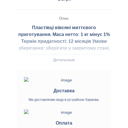
Опис
Пластівці вівсяні миттєвого
приготування.
Маса нетто:
1 кг мінус 1%
Термін придатності:
12 місяців
Умови
зберігання:
зберігати у закритому стані,
в сухому, добре провітрюваному
Детальніше
приміщені не зараженому шкідниками
хлібних запасів, окремо від продуктів зі
стійким запахом, при температурі не
вище +20С, відносній вологості повітря
не більше 75%.
Виготовлено на
Доставка
замовлення:
ТОВ “Торговий дім
Ми доставляємо воду в усі райони Харкова.
Зерновита”
Країна походження:
Україна
Харчова цінність на 100 г:
• білки 13,1 г |
жири 6,2 г | вуглеводи 62,0 г •
Оплата
калорійність: 335 kcal (ккал) 1485,3 kj