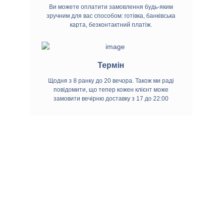
(кДж) Вівсяні пластівці виготовлені із
Ви можете оплатити замовлення будь-яким
цілого зерна вівса. Унікальна технологія
зручним для вас способом: готівка, банківська
карта, безконтактний платіж.
пропарювання при переробці зерна
дозволяє зберігати пластівцям всі
корисні речовини, вітаміни та
мікроелементи, які містить цільне зерно.
Термін
Вівсяні пластівці Зерновита особливо
Щодня з 8 ранку до 20 вечора. Також ми раді
ніжні не потрібно варити. Залити
повідомити, що тепер кожен клієнт може
замовити вечірню доставку з 17 до 22:00
окропом на 3-5 хвилин.