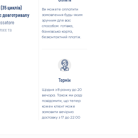
(35 циклів)
Ви можете оплатити
ує
довготривалу
замовлення будь-яким
зручним для вас
assatore
способом: готівка,
лих та
банківська карта,
безконтактний платіж.
Термін
Щодня з 8 ранку до 20
вечора. Також ми раді
повідомити, що тепер
кожен клієнт може
замовити вечірню
доставку з 17 до 22:00
ах