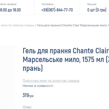
ийом заявок
Телефон
Кошик
08.00 до 18.00
+38(067)-644-77-70
0 шт (
0
грн)
 хімія та побутові товари
/ Гель для прання Chante Clair Марсельське мило, 1
Гель для прання Chante Clair
Марсельське мило, 1575 мл (
прань)
Побутова хімія та побутові товари
Немає в наявності
319
грн
Опис