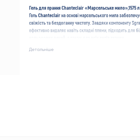
Гель для прання Chanteclair «Марсельське мило»,1575 л 
Гель
Chanteclair
на основі марсельського мила забезпеч
свіжість та бездоганну чистоту
. Завдяки компоненту Sgr
ефективно видаляє навіть складні плями, підходить для
бі
кольорових речей
, а також для
всіх типів тканин
.
Характеристики:
Детальніше
Бренд:
Chanteclair
Країна виробництва:
Італія
Аромат:
свіжий
Кількість циклів прання:
35
Тип білизни:
для всіх тканин
Призначення:
прання
Об’єм:
1,575 л
Вид прання:
універсальне
Особливості:
гіпоалергенна
Переваги:
Ефективне видалення плям навіть при низьких температур