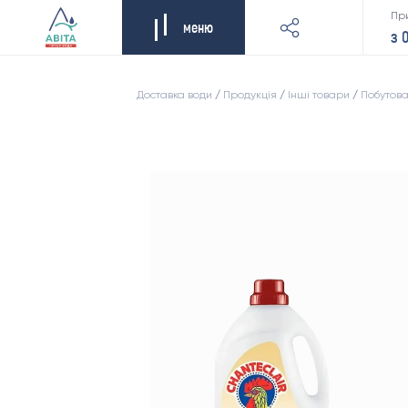
Пр
меню
з 
Доставка води
/
Продукція
/
Інші товари
/
Побутова