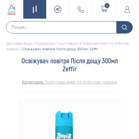
0
Доставка води
/
Продукція
/
Інші товари
/
Побутова хімія та побутові
товари
/ Освіжувач повітря Після дощу 300мл Zeffir
Освіжувач повітря Після дощу 300мл
Zeffir
Категорія:
Побутова хімія та побутові товари