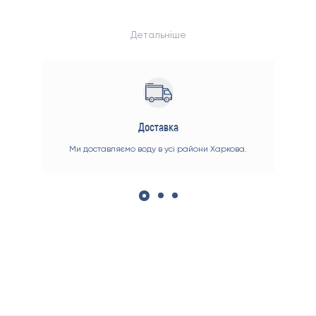
Детальніше
Доставка
 раді
Ми доставляємо воду в усі райони Харкова.
Ви 
оже
зруч
00