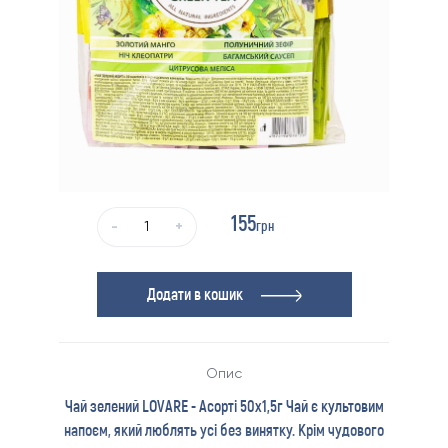
155
грн
-
+
Додати в кошик
Опис
Чай зелений LOVARE - Асорті 50х1,5г Чай є культовим
напоєм, який люблять усі без винятку. Крім чудового