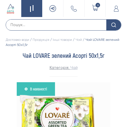
0
Доставка води
/
Продукція
/
Інші товари
/
Чай
/ Чай LOVARE зелений
Асорті 50х1,5г
Чай LOVARE зелений Асорті 50х1,5г
Категорія:
Чай
В наявності