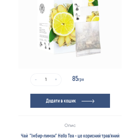
85
грн
-
+
Додати в кошик
Опис
Чай "Імбир-лимон" Hello Tea - це корисний трав'яний