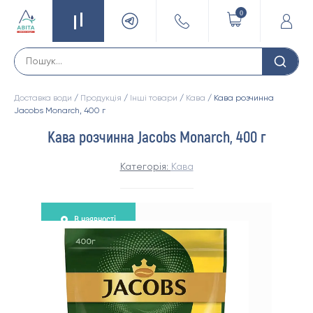
0
Доставка води
/
Продукція
/
Інші товари
/
Кава
/ Кава розчинна
Jacobs Monarch, 400 г
Кава розчинна Jacobs Monarch, 400 г
Категорія:
Кава
В наявності