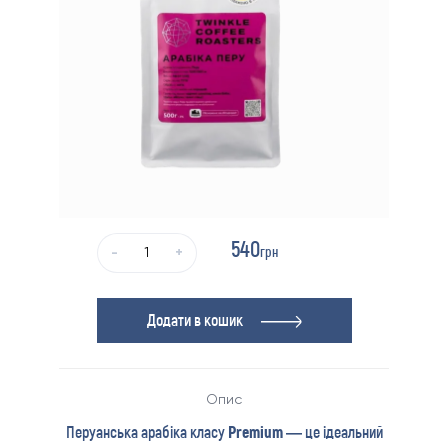
540
грн
-
+
Додати в кошик
Опис
Перуанська арабіка класу
Premium
— це ідеальний