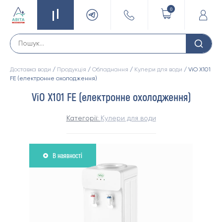
0
Доставка води
/
Продукція
/
Обладнання
/
Кулери для води
/ ViO Х101
FE (електронне охолодження)
ViO Х101 FE (електронне охолодження)
Категорії:
Кулери для води
В наявності