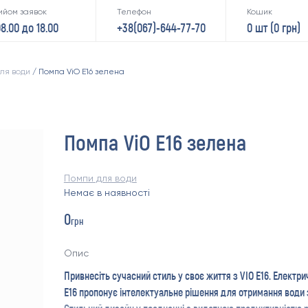
ийом заявок
Телефон
Кошик
08.00 до 18.00
+38(067)-644-77-70
0 шт (
0
грн)
ля води
/ Помпа ViO E16 зелена
Помпа ViO E16 зелена
Помпи для води
Немає в наявності
0
грн
Опис
Привнесіть сучасний стиль у своє життя з VIO E16. Електри
E16 пропонує інтелектуальне рішення для отримання води 