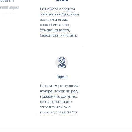
обить її
ленні через
Ви можете оплатити
ови що ви
замовлення будь-яким
зручним для вас
і
.
способом: готівка,
є абсолютно
банківська карта,
або пікнік.
безконтактний платіж.
 для підзарядки
 до будь-якого
птер (не йде в
харчовий
Термін
 дотримуватися
Щодня з 8 ранку до 20
вечора. Також ми раді
повідомити, що тепер
кожен клієнт може
янок води;
замовити вечірню
один;
доставку з 17 до 22:00