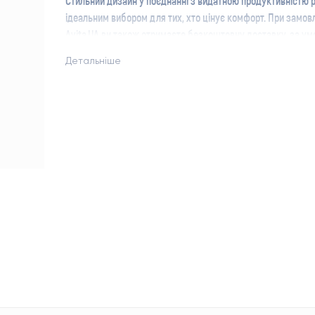
Стильний дизайн у поєднанні з видатною продуктивністю р
ідеальним вибором для тих, хто цінує комфорт. При замов
Avita.UA ви також отримаєте безкоштовну доставку, за ум
користуєтеся нашими послугами з
доставки води в Харков
Детальніше
Помпа електрична VIO E16 працює від акумулятора, тому 
мобільною: її можна брати з собою на виїзні зустрічі, дачу 
Повного заряду помпи вистачає до 4-х тижнів. Спеціально
помпи в комплекті йде USB-кабель, який можна приєднати
пристрою (мобільному телефону, ноутбука …), а через ада
комплекті) можливо заряджати від мережі 220В.
Помпа електрична ViO E16 виконана з якісних матеріалів: 
пластик, нержавіюча сталь і силікон.
Щоб правильно ввести в експлуатацію электропомпу, слід
наступних рекомендацій:
промийте силіконову трубку помпи в теплій воді;
після установки насоса на бутель злийте кілька скл
перший заряд помпи повинен тривати не менше 4 г
використовуйте помпу тільки для питної води.