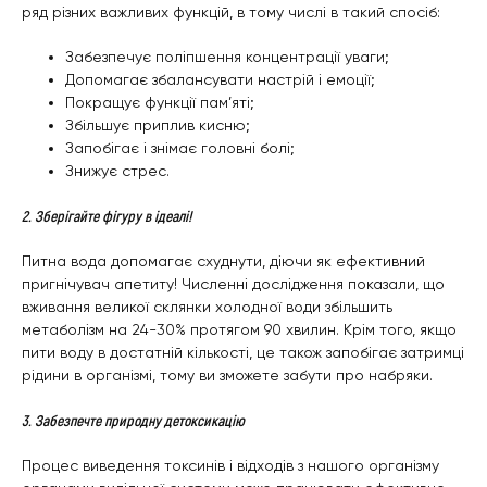
ряд різних важливих функцій, в тому числі в такий спосіб:
Забезпечує поліпшення концентрації уваги;
Допомагає збалансувати настрій і емоції;
Покращує функції пам’яті;
Збільшує приплив кисню;
Запобігає і знімає головні болі;
Знижує стрес.
2. Зберігайте фігуру в ідеалі!
Питна вода допомагає схуднути, діючи як ефективний
пригнічувач апетиту! Численні дослідження показали, що
вживання великої склянки холодної води збільшить
метаболізм на 24-30% протягом 90 хвилин. Крім того, якщо
пити воду в достатній кількості, це також запобігає затримці
рідини в організмі, тому ви зможете забути про набряки.
3. Забезпечте природну детоксикацію
Процес виведення токсинів і відходів з нашого організму