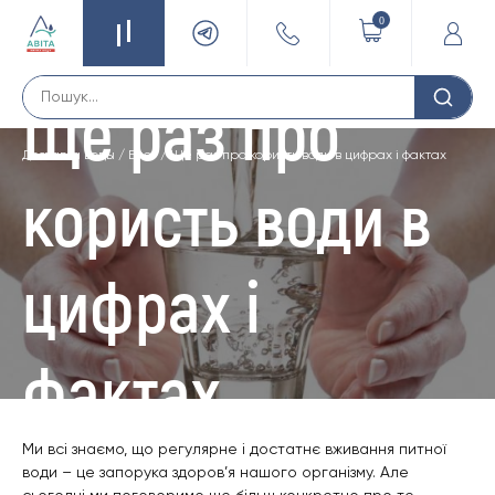
0
Ще раз про
Доставка воды
/
Блог
/
Ще раз про користь води в цифрах і фактах
користь води в
цифрах і
фактах
Ми всі знаємо, що регулярне і достатнє вживання питної
води – це запорука здоров’я нашого організму. Але
сьогодні ми поговоримо ще більш конкретно про те,