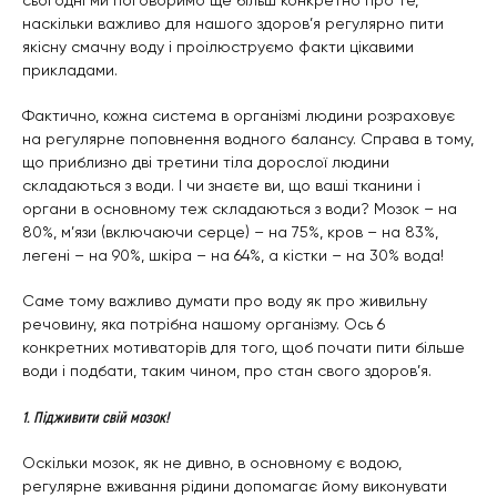
наскільки важливо для нашого здоров’я регулярно пити
якісну смачну воду і проілюструємо факти цікавими
прикладами.
Фактично, кожна система в організмі людини розраховує
на регулярне поповнення водного балансу. Справа в тому,
що приблизно дві третини тіла дорослої людини
складаються з води. І чи знаєте ви, що ваші тканини і
органи в основному теж складаються з води? Мозок – на
80%, м’язи (включаючи серце) – на 75%, кров – на 83%,
легені – на 90%, шкіра – на 64%, а кістки – на 30% вода!
Саме тому важливо думати про воду як про живильну
речовину, яка потрібна нашому організму. Ось 6
конкретних мотиваторів для того, щоб почати пити більше
води і подбати, таким чином, про стан свого здоров’я.
1. Підживити свій мозок!
Оскільки мозок, як не дивно, в основному є водою,
регулярне вживання рідини допомагає йому виконувати