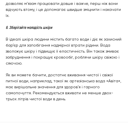
дозволяє м’язам працювати довше і важче, перш ніж вони
відчують втому, і це допомагає швидше зміцнити і накачати
їх.
6. Зберігайте молодість шкіри
В ідеалі шкіра людини містить багато води і діє як захисний
бар’єр для запобігання надмірної втрати рідини. Вода
зволожує шкіру і підвищує її еластичність. Він також змиває
забруднення і покращує кровообіг, роблячи шкіру свіжою і
сяючою.
Як ви можете бачити, достатнє вживання чистої і свіжої
питної води, наприклад, такої як артезіанська вода «Авіта»,
має вирішальне значення для здоров’я і гарного
самопочуття. Рекомендується вживати не менше двох-
трьох літрів чистої води в день.