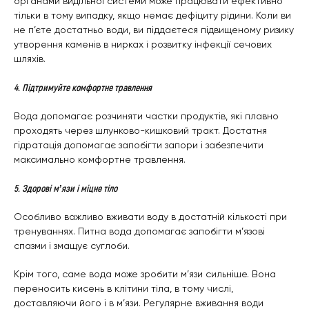
органами видільної системи може працювати ефективно
тільки в тому випадку, якщо немає дефіциту рідини. Коли ви
не п’єте достатньо води, ви піддаєтеся підвищеному ризику
утворення каменів в нирках і розвитку інфекції сечових
шляхів.
4. Підтримуйте комфортне травлення
Вода допомагає розчиняти частки продуктів, які плавно
проходять через шлунково-кишковий тракт. Достатня
гідратація допомагає запобігти запори і забезпечити
максимально комфортне травлення.
5. Здорові м’язи і міцне тіло
Особливо важливо вживати воду в достатній кількості при
тренуваннях. Питна вода допомагає запобігти м’язові
спазми і змащує суглоби.
Крім того, саме вода може зробити м’язи сильніше. Вона
переносить кисень в клітини тіла, в тому числі,
доставляючи його і в м’язи. Регулярне вживання води