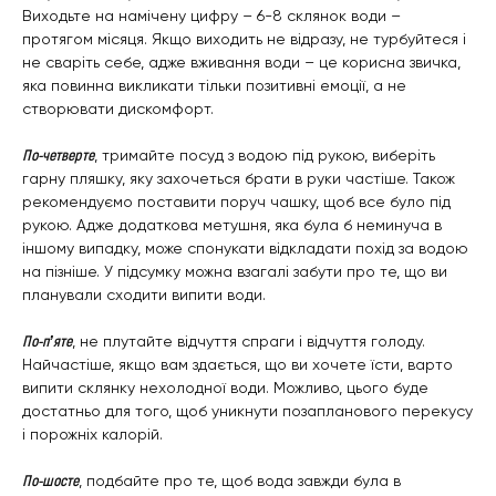
Виходьте на намічену цифру – 6-8 склянок води –
протягом місяця. Якщо виходить не відразу, не турбуйтеся і
не сваріть себе, адже вживання води – це корисна звичка,
яка повинна викликати тільки позитивні емоції, а не
створювати дискомфорт.
По-четверте
, тримайте посуд з водою під рукою, виберіть
гарну пляшку, яку захочеться брати в руки частіше. Також
рекомендуємо поставити поруч чашку, щоб все було під
рукою. Адже додаткова метушня, яка була б неминуча в
іншому випадку, може спонукати відкладати похід за водою
на пізніше. У підсумку можна взагалі забути про те, що ви
планували сходити випити води.
По-п’яте
, не плутайте відчуття спраги і відчуття голоду.
Найчастіше, якщо вам здається, що ви хочете їсти, варто
випити склянку нехолодної води. Можливо, цього буде
достатньо для того, щоб уникнути позапланового перекусу
і порожніх калорій.
По-шосте
, подбайте про те, щоб вода завжди була в