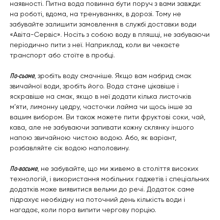
наявності. Питна вода повинна бути поруч з вами завжди:
на роботі, вдома, на тренуваннях, в дорозі. Тому не
забувайте залишити замовлення в службі доставки води
«Авіта-Сервіс». Носіть з собою воду в пляшці, не забуваючи
періодично пити з неї. Наприклад, коли ви чекаєте
транспорт або стоїте в пробці.
По-сьоме
, зробіть воду смачніше. Якщо вам набрид смак
звичайної води, зробіть його. Вода стане цікавіше і
яскравіше на смак, якщо в неї додати кілька листочків
м’яти, лимонну цедру, часточки лайма чи щось інше за
вашим вибором. Ви також можете пити фруктові соки, чай,
кава, але не забуваючи запивати кожну склянку іншого
напою звичайною чистою водою. Або, як варіант,
розбавляйте сік водою наполовину.
По-восьме
, не забувайте, що ми живемо в століття високих
технологій, і використання мобільних гаджетів і спеціальних
додатків може виявитися вельми до речі. Додаток саме
підрахує необхідну на поточний день кількість води і
нагадає, коли пора випити чергову порцію.