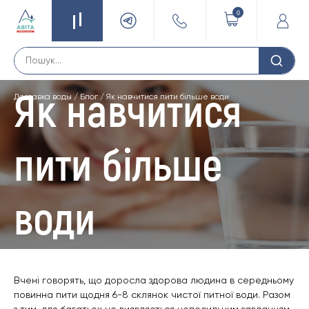
0
Як навчитися
Доставка воды
/
Блог
/
Як навчитися пити більше води
пити більше
води
Вчені говорять, що доросла здорова людина в середньому
повинна пити щодня 6-8 склянок чистої питної води. Разом
з тим, для багатьох це виявляється непосильним завданням.