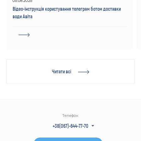
06.08.2026
Відео-інструкція користування телеграм ботом доставки
води Авіта
Читати всі
Телефон:
+38(067)-644-77-70
+38(050)-304-77-70
+38(057)-728-77-70