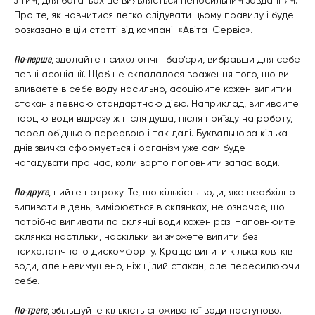
Про те, як навчитися легко слідувати цьому правилу і буде
розказано в цій статті від компанії «Авіта-Сервіс».
По-перше
, здолайте психологічні бар’єри, вибравши для себе
певні асоціації. Щоб не складалося враження того, що ви
вливаєте в себе воду насильно, асоціюйте кожен випитий
стакан з певною стандартною дією. Наприклад, випивайте
порцію води відразу ж після душа, після приїзду на роботу,
перед обідньою перервою і так далі. Буквально за кілька
днів звичка сформується і організм уже сам буде
нагадувати про час, коли варто поповнити запас води.
По-друге
, пийте потроху. Те, що кількість води, яке необхідно
випивати в день, вимірюється в склянках, не означає, що
потрібно випивати по склянці води кожен раз. Наповнюйте
склянка настільки, наскільки ви зможете випити без
психологічного дискомфорту. Краще випити кілька ковтків
води, але невимушено, ніж цілий стакан, але пересилюючи
себе.
По-третє
, збільшуйте кількість споживаної води поступово.